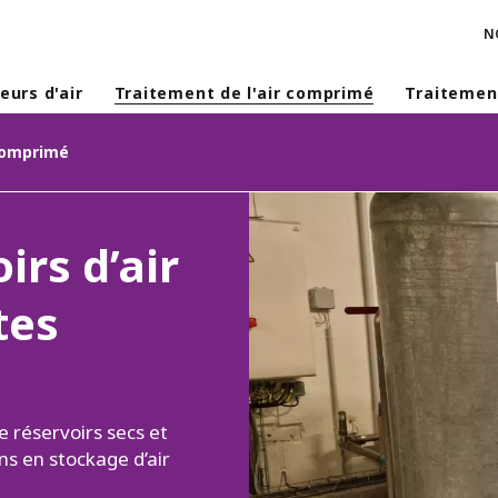
N
urs d'air
Traitement de l'air comprimé
Traitemen
 comprimé
irs d’air
tes
e réservoirs secs et
s en stockage d’air