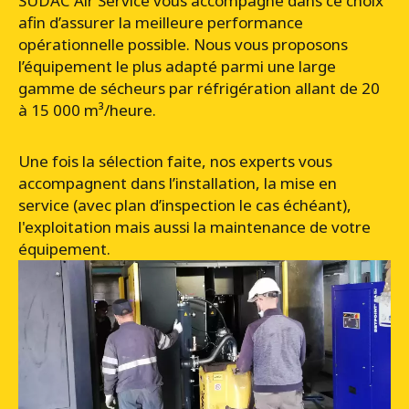
SUDAC Air Service vous accompagne dans ce choix
afin d’assurer la meilleure performance
opérationnelle possible. Nous vous proposons
l’équipement le plus adapté parmi une large
gamme de sécheurs par réfrigération allant de 20
à 15 000 m³/heure.
Une fois la sélection faite, nos experts vous
accompagnent dans l’installation, la mise en
service (avec plan d’inspection le cas échéant),
l'exploitation mais aussi la maintenance de votre
équipement.